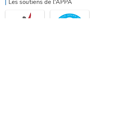
Les soutiens de l'APPA
Association
Patrimoniale
au Pays
d'Astérius
adresse statutaire :