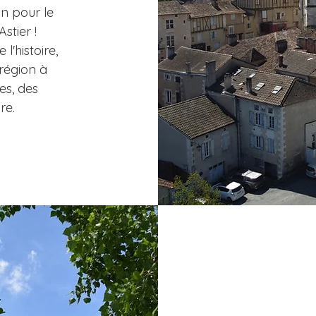
n pour le
stier !
l'histoire,
 région à
es, des
ore.