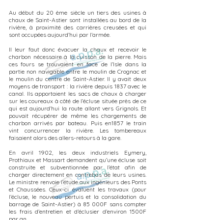
Au début du 20 ème siècle un tiers des usines à
chaux de Saint-Astier sont installées au bord de la
rivière, à proximité des carrières creusées et qui
sont occupées aujourd’hui par l’armée.
Il leur faut donc évacuer la chaux et recevoir le
charbon nécessaire à la cuisson de la pierre. Mais
ces fours se trouvaient en face de l’Isle dans la
partie non navigable entre le moulin de Crognac et
le moulin du centre de Saint-Astier. Il y avait deux
moyens de transport : la rivière depuis 1837 avec le
canal. Ils apportaient les sacs de chaux à charger
sur les coureaux à côté de l’écluse située près de ce
qui est aujourd’hui la route allant vers Grignols. Et
pouvait récupérer de même les chargements de
charbon arrivés par bateau. Puis en1857 le train
vint concurrencer la rivière. Les tombereaux
faisaient alors des allers-retours à la gare.
En avril 1902, les deux industriels Eymery,
Prothiaux et Massart demandent qu’une écluse soit
construite et subventionnée par l’état afin de
charger directement en contrebas de leurs usines.
Le ministre renvoie l’étude aux ingénieurs des Ponts
et Chaussées. Ceux-ci évaluent les travaux (pour
l’écluse, le nouveau pertuis et la consolidation du
barrage de Saint-Astier) à 85 000F sans compter
les frais d’entretien et d’éclusier d’environ 1500F
par an.