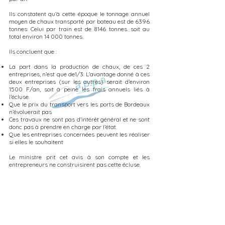
Ils constatent qu’à cette époque le tonnage annuel
moyen de chaux transporté par bateau est de 6396
tonnes. Celui par train est de 8146 tonnes. soit au
total environ 14 000 tonnes.
Ils concluent que :
La part dans la production de chaux, de ces 2
entreprises, n’est que de1/3. L’avantage donné à ces
deux entreprises (sur les autres) serait d’environ
1500 F/an, soit à peine les frais annuels liés à
l’écluse.
Que le prix du transport vers les ports de Bordeaux
n’évoluerait pas
Ces travaux ne sont pas d’intérêt général et ne sont
donc pas à prendre en charge par l’état.
Que les entreprises concernées peuvent les réaliser
si elles le souhaitent
Le ministre prit cet avis à son compte et les
entrepreneurs ne construisirent pas cette écluse.
A noter qu’il y eu, en 1911, un projet de tramway
pour transporter chaux et charbon des usines vers
la gare de Saint-Astier et retour. Mais ce projet fut
oublié avec la guerre de 14-18.
Pour info la production actuelle de chaux de
l’unique usine de Saint-Astier était de 107 000